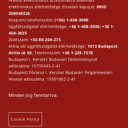
Hivatal elektronikus azonosításra alkalmas
elektronikus elérhetősége (hivatali kapuja):
KRID
208048326
Központi telefonszám:
(+36) 1-458-3000
Ügyfélszolgálat elérhetősége:
+36 1-458-3030; +36 1-
458-3025
Zöldszám:
+36 80-204-275
Attila úti ügyfélszolgálat elérhetősége:
1013 Budapest,
Attila út 65.
Telefonszám:
+36 1-225-7276
Budapest I. Kerület Budavári Önkormányzat
adószáma: 15735643-2-41
Budapest Főváros I. Kerület Budavári Polgármesteri
Hivatal adószáma: 15501002-2-41
Minden jog fenntartva.
Cookie Policy