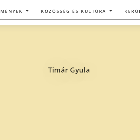
ZMÉNYEK
KÖZÖSSÉG ÉS KULTÚRA
KERÜ
Timár Gyula