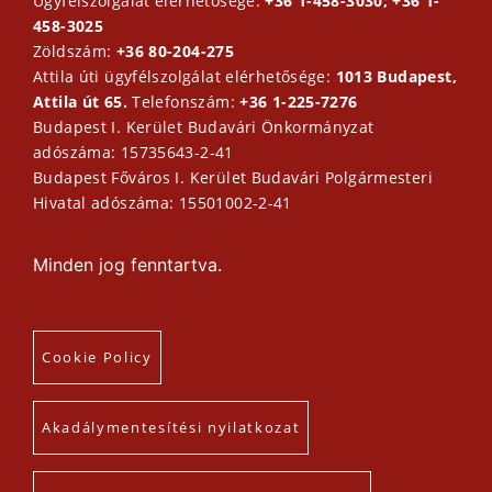
Ügyfélszolgálat elérhetősége:
+36 1-458-3030; +36 1-
458-3025
Zöldszám:
+36 80-204-275
Attila úti ügyfélszolgálat elérhetősége:
1013 Budapest,
Attila út 65.
Telefonszám:
+36 1-225-7276
Budapest I. Kerület Budavári Önkormányzat
adószáma: 15735643-2-41
Budapest Főváros I. Kerület Budavári Polgármesteri
Hivatal adószáma: 15501002-2-41
Minden jog fenntartva.
Cookie Policy
Akadálymentesítési nyilatkozat