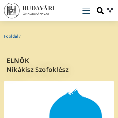
Toggle navig
Főoldal
/
ELNÖK
Nikákisz Szofoklész