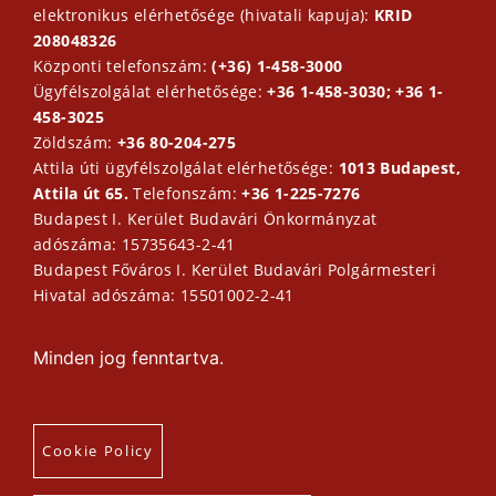
elektronikus elérhetősége (hivatali kapuja):
KRID
208048326
Központi telefonszám:
(+36) 1-458-3000
Ügyfélszolgálat elérhetősége:
+36 1-458-3030; +36 1-
458-3025
Zöldszám:
+36 80-204-275
Attila úti ügyfélszolgálat elérhetősége:
1013 Budapest,
Attila út 65.
Telefonszám:
+36 1-225-7276
Budapest I. Kerület Budavári Önkormányzat
adószáma: 15735643-2-41
Budapest Főváros I. Kerület Budavári Polgármesteri
Hivatal adószáma: 15501002-2-41
Minden jog fenntartva.
Cookie Policy