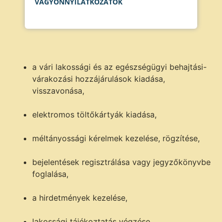
VAGYONNYILATKOZATOK
a vári lakossági és az egészségügyi behajtási-
várakozási hozzájárulások kiadása,
visszavonása,
elektromos töltőkártyák kiadása,
méltányossági kérelmek kezelése, rögzítése,
bejelentések regisztrálása vagy jegyzőkönyvbe
foglalása,
a hirdetmények kezelése,
lakossági tájékoztatás végzése,