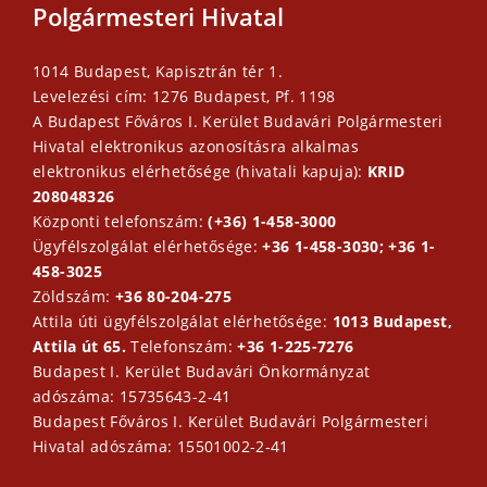
Polgármesteri Hivatal
1014 Budapest, Kapisztrán tér 1.
Levelezési cím: 1276 Budapest, Pf. 1198
A Budapest Főváros I. Kerület Budavári Polgármesteri
Hivatal elektronikus azonosításra alkalmas
elektronikus elérhetősége (hivatali kapuja):
KRID
208048326
Központi telefonszám:
(+36) 1-458-3000
Ügyfélszolgálat elérhetősége:
+36 1-458-3030; +36 1-
458-3025
Zöldszám:
+36 80-204-275
Attila úti ügyfélszolgálat elérhetősége:
1013 Budapest,
Attila út 65.
Telefonszám:
+36 1-225-7276
Budapest I. Kerület Budavári Önkormányzat
adószáma: 15735643-2-41
Budapest Főváros I. Kerület Budavári Polgármesteri
Hivatal adószáma: 15501002-2-41