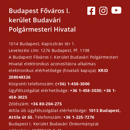
Budapest Főváros I.
kerület Budavári
Polgármesteri Hivatal
1014 Budapest, Kapisztrán tér 1.
Levelezési cím: 1276 Budapest, Pf. 1198
A Budapest Főváros I. Kerület Budavári Polgármesteri
Hivatal elektronikus azonosításra alkalmas
elektronikus elérhetősége (hivatali kapuja):
KRID
208048326
Központi telefonszám:
(+36) 1-458-3000
Ügyfélszolgálat elérhetősége:
+36 1-458-3030; +36 1-
458-3025
Zöldszám:
+36 80-204-275
Attila úti ügyfélszolgálat elérhetősége:
1013 Budapest,
Attila út 65.
Telefonszám:
+36 1-225-7276
Budapest I. Kerület Budavári Önkormányzat