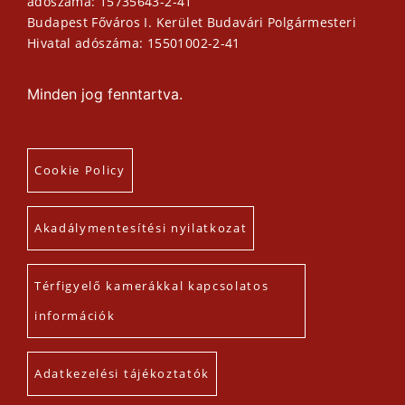
adószáma: 15735643-2-41
Budapest Főváros I. Kerület Budavári Polgármesteri
Hivatal adószáma: 15501002-2-41
Minden jog fenntartva.
Cookie Policy
Akadálymentesítési nyilatkozat
Térfigyelő kamerákkal kapcsolatos
információk
Adatkezelési tájékoztatók