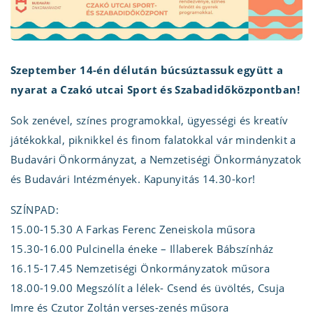
Szeptember 14-én délután búcsúztassuk együtt a
nyarat a Czakó utcai Sport és Szabadidőközpontban!
Sok zenével, színes programokkal, ügyességi és kreatív
játékokkal, piknikkel és finom falatokkal vár mindenkit a
Budavári Önkormányzat, a Nemzetiségi Önkormányzatok
és Budavári Intézmények. Kapunyitás 14.30-kor!
SZÍNPAD:
15.00-15.30 A Farkas Ferenc Zeneiskola műsora
15.30-16.00 Pulcinella éneke – Illaberek Bábszínház
16.15-17.45 Nemzetiségi Önkormányzatok műsora
18.00-19.00 Megszólít a lélek- Csend és üvöltés, Csuja
Imre és Czutor Zoltán verses-zenés műsora