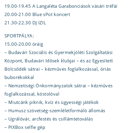
19.00-19.45 A Langaléta Garabonciások vásári tréfái
20.00-21.00 Blue sPot koncert
21.30-22.30 DJ IZIL
SPORTPÁLYA:
15.00-20.00 óráig
– Budavári Szociális és Gyermekjóléti Szolgáltatási
Központ, Budavári Idősek klubjai – és az Egyesített
Bölcsődék sátrai – kézműves foglalkozással, óriás
buborékokkal
– Nemzetiségi Önkormányzatok sátrai – kézműves
foglalkozással, kóstolóval
– Miutcánk piknik, kvíz és ügyességi játékok
– Humusz szövetség-szemléletformáló állomás
– Ugrálóvár, arcfestés és csillámtetoválás
– PIXBox selfie gép