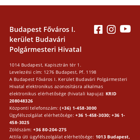
Budapest Főváros I.
kerület Budavári
Polgármesteri Hivatal
1014 Budapest, Kapisztrán tér 1.
Levelezési cím: 1276 Budapest, Pf. 1198
A Budapest Főváros I. Kerület Budavári Polgármesteri
Hivatal elektronikus azonosításra alkalmas
elektronikus elérhetősége (hivatali kapuja):
KRID
208048326
Központi telefonszám:
(+36) 1-458-3000
Ügyfélszolgálat elérhetősége:
+36 1-458-3030; +36 1-
458-3025
Zöldszám:
+36 80-204-275
Attila úti ügyfélszolgálat elérhetősége:
1013 Budapest,