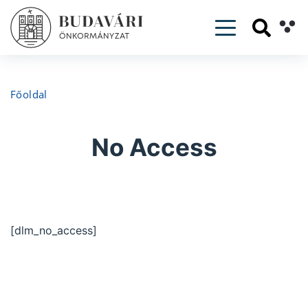
Toggle navig
Főoldal
No Access
[dlm_no_access]