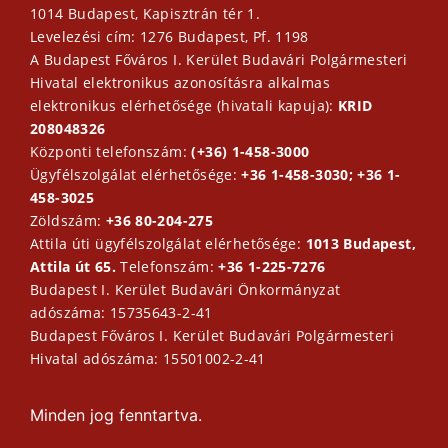
1014 Budapest, Kapisztrán tér 1.
Levelezési cím: 1276 Budapest, Pf. 1198
A Budapest Főváros I. Kerület Budavári Polgármesteri
Hivatal elektronikus azonosításra alkalmas
elektronikus elérhetősége (hivatali kapuja):
KRID
208048326
Központi telefonszám:
(+36) 1-458-3000
Ügyfélszolgálat elérhetősége:
+36 1-458-3030; +36 1-
458-3025
Zöldszám:
+36 80-204-275
Attila úti ügyfélszolgálat elérhetősége:
1013 Budapest,
Attila út 65.
Telefonszám:
+36 1-225-7276
Budapest I. Kerület Budavári Önkormányzat
adószáma: 15735643-2-41
Budapest Főváros I. Kerület Budavári Polgármesteri
Hivatal adószáma: 15501002-2-41
Minden jog fenntartva.