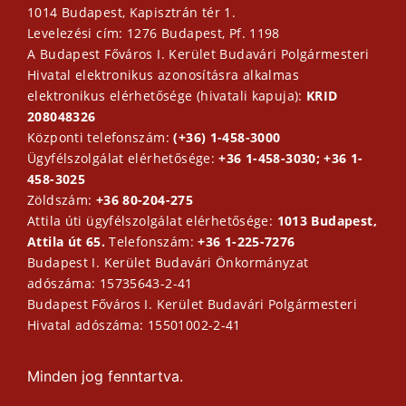
1014 Budapest, Kapisztrán tér 1.
Levelezési cím: 1276 Budapest, Pf. 1198
A Budapest Főváros I. Kerület Budavári Polgármesteri
Hivatal elektronikus azonosításra alkalmas
elektronikus elérhetősége (hivatali kapuja):
KRID
208048326
Központi telefonszám:
(+36) 1-458-3000
Ügyfélszolgálat elérhetősége:
+36 1-458-3030; +36 1-
458-3025
Zöldszám:
+36 80-204-275
Attila úti ügyfélszolgálat elérhetősége:
1013 Budapest,
Attila út 65.
Telefonszám:
+36 1-225-7276
Budapest I. Kerület Budavári Önkormányzat
adószáma: 15735643-2-41
Budapest Főváros I. Kerület Budavári Polgármesteri
Hivatal adószáma: 15501002-2-41
Minden jog fenntartva.