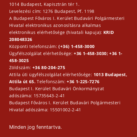
1014 Budapest, Kapisztrán tér 1.
Levelezési cím: 1276 Budapest, Pf. 1198
A Budapest Főváros I. Kerület Budavári Polgármesteri
Hivatal elektronikus azonosításra alkalmas
elektronikus elérhetősége (hivatali kapuja):
KRID
208048326
Központi telefonszám:
(+36) 1-458-3000
Ügyfélszolgálat elérhetősége:
+36 1-458-3030; +36 1-
458-3025
Zöldszám:
+36 80-204-275
Attila úti ügyfélszolgálat elérhetősége:
1013 Budapest,
Attila út 65.
Telefonszám:
+36 1-225-7276
Budapest I. Kerület Budavári Önkormányzat
adószáma: 15735643-2-41
Budapest Főváros I. Kerület Budavári Polgármesteri
Hivatal adószáma: 15501002-2-41
Minden jog fenntartva.