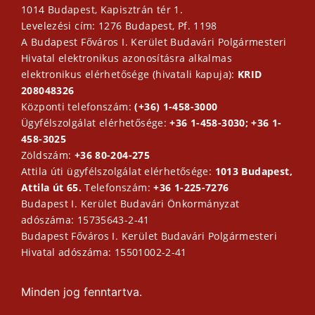
1014 Budapest, Kapisztrán tér 1.
Levelezési cím: 1276 Budapest, Pf. 1198
A Budapest Főváros I. Kerület Budavári Polgármesteri
Hivatal elektronikus azonosításra alkalmas
elektronikus elérhetősége (hivatali kapuja):
KRID
208048326
Központi telefonszám:
(+36) 1-458-3000
Ügyfélszolgálat elérhetősége:
+36 1-458-3030; +36 1-
458-3025
Zöldszám:
+36 80-204-275
Attila úti ügyfélszolgálat elérhetősége:
1013 Budapest,
Attila út 65.
Telefonszám:
+36 1-225-7276
Budapest I. Kerület Budavári Önkormányzat
adószáma: 15735643-2-41
Budapest Főváros I. Kerület Budavári Polgármesteri
Hivatal adószáma: 15501002-2-41
Minden jog fenntartva.