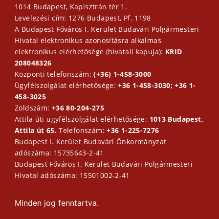
1014 Budapest, Kapisztrán tér 1.
Levelezési cím: 1276 Budapest, Pf. 1198
A Budapest Főváros I. Kerület Budavári Polgármesteri
Hivatal elektronikus azonosításra alkalmas
elektronikus elérhetősége (hivatali kapuja):
KRID
208048326
Központi telefonszám:
(+36) 1-458-3000
Ügyfélszolgálat elérhetősége:
+36 1-458-3030; +36 1-
458-3025
Zöldszám:
+36 80-204-275
Attila úti ügyfélszolgálat elérhetősége:
1013 Budapest,
Attila út 65.
Telefonszám:
+36 1-225-7276
Budapest I. Kerület Budavári Önkormányzat
adószáma: 15735643-2-41
Budapest Főváros I. Kerület Budavári Polgármesteri
Hivatal adószáma: 15501002-2-41
Minden jog fenntartva.