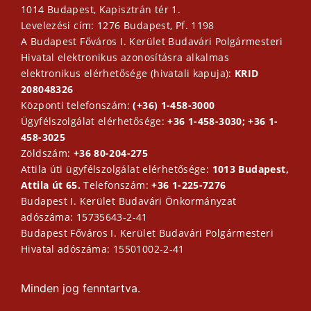
1014 Budapest, Kapisztrán tér 1.
Levelezési cím: 1276 Budapest, Pf. 1198
A Budapest Főváros I. Kerület Budavári Polgármesteri
Hivatal elektronikus azonosításra alkalmas
elektronikus elérhetősége (hivatali kapuja):
KRID
208048326
Központi telefonszám:
(+36) 1-458-3000
Ügyfélszolgálat elérhetősége:
+36 1-458-3030; +36 1-
458-3025
Zöldszám:
+36 80-204-275
Attila úti ügyfélszolgálat elérhetősége:
1013 Budapest,
Attila út 65.
Telefonszám:
+36 1-225-7276
Budapest I. Kerület Budavári Önkormányzat
adószáma: 15735643-2-41
Budapest Főváros I. Kerület Budavári Polgármesteri
Hivatal adószáma: 15501002-2-41
Minden jog fenntartva.