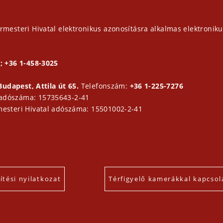
rmesteri Hivatal elektronikus azonosításra alkalmas elektroniku
; +36 1-458-3025
Budapest, Attila út 65.
Telefonszám:
+36 1-225-7276
 adószáma: 15735643-2-41
mesteri Hivatal adószáma: 15501002-2-41
tési nyilatkozat
Térfigyelő kamerákkal kapcsol