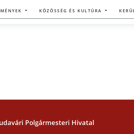
ZMÉNYEK
KÖZÖSSÉG ÉS KULTÚRA
KERÜ
udavári Polgármesteri Hivatal