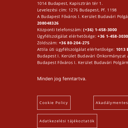
1014 Budapest, Kapisztrán tér 1.
Levelezési cím: 1276 Budapest, Pf. 1198
A Budapest Főváros I. Kerület Budavári Polgá
208048326
Központi telefonszám:
(+36) 1-458-3000
Ügyfélszolgálat elérhetősége:
+36 1-458-3030
Zöldszám:
+36 80-204-275
Attila úti ügyfélszolgálat elérhetősége:
1013 
Budapest I. Kerület Budavári Önkormányzat
Budapest Főváros I. Kerület Budavári Polgár
Minden jog fenntartva.
Cookie Policy
Akadálymentesí
Adatkezelési tájékoztatók