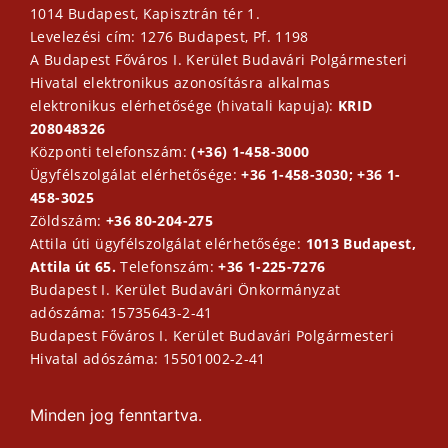
1014 Budapest, Kapisztrán tér 1.
Levelezési cím: 1276 Budapest, Pf. 1198
A Budapest Főváros I. Kerület Budavári Polgármesteri
Hivatal elektronikus azonosításra alkalmas
elektronikus elérhetősége (hivatali kapuja):
KRID
208048326
Központi telefonszám:
(+36) 1-458-3000
Ügyfélszolgálat elérhetősége:
+36 1-458-3030; +36 1-
458-3025
Zöldszám:
+36 80-204-275
Attila úti ügyfélszolgálat elérhetősége:
1013 Budapest,
Attila út 65.
Telefonszám:
+36 1-225-7276
Budapest I. Kerület Budavári Önkormányzat
adószáma: 15735643-2-41
Budapest Főváros I. Kerület Budavári Polgármesteri
Hivatal adószáma: 15501002-2-41
Minden jog fenntartva.