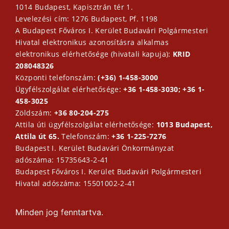
1014 Budapest, Kapisztrán tér 1.
Levelezési cím: 1276 Budapest, Pf. 1198
A Budapest Főváros I. Kerület Budavári Polgármesteri
Hivatal elektronikus azonosításra alkalmas
elektronikus elérhetősége (hivatali kapuja):
KRID
208048326
Központi telefonszám:
(+36) 1-458-3000
Ügyfélszolgálat elérhetősége:
+36 1-458-3030; +36 1-
458-3025
Zöldszám:
+36 80-204-275
Attila úti ügyfélszolgálat elérhetősége:
1013 Budapest,
Attila út 65.
Telefonszám:
+36 1-225-7276
Budapest I. Kerület Budavári Önkormányzat
adószáma: 15735643-2-41
Budapest Főváros I. Kerület Budavári Polgármesteri
Hivatal adószáma: 15501002-2-41
Minden jog fenntartva.