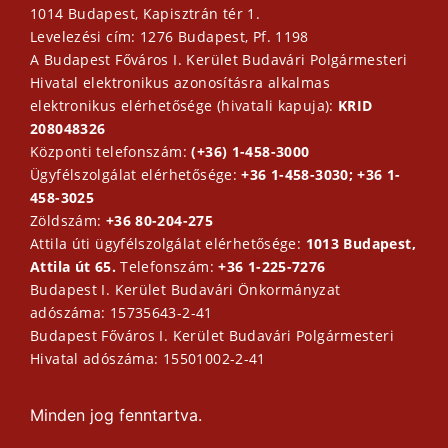
1014 Budapest, Kapisztrán tér 1.
Levelezési cím: 1276 Budapest, Pf. 1198
A Budapest Főváros I. Kerület Budavári Polgármesteri
Hivatal elektronikus azonosításra alkalmas
elektronikus elérhetősége (hivatali kapuja):
KRID
208048326
Központi telefonszám:
(+36) 1-458-3000
Ügyfélszolgálat elérhetősége:
+36 1-458-3030; +36 1-
458-3025
Zöldszám:
+36 80-204-275
Attila úti ügyfélszolgálat elérhetősége:
1013 Budapest,
Attila út 65.
Telefonszám:
+36 1-225-7276
Budapest I. Kerület Budavári Önkormányzat
adószáma: 15735643-2-41
Budapest Főváros I. Kerület Budavári Polgármesteri
Hivatal adószáma: 15501002-2-41
Minden jog fenntartva.