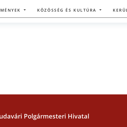
ZMÉNYEK
KÖZÖSSÉG ÉS KULTÚRA
KERÜ
udavári Polgármesteri Hivatal