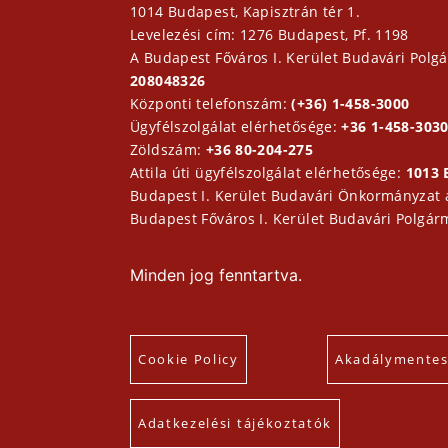
1014 Budapest, Kapisztrán tér 1.
Levelezési cím: 1276 Budapest, Pf. 1198
A Budapest Főváros I. Kerület Budavári Polgá
208048326
Központi telefonszám:
(+36) 1-458-3000
Ügyfélszolgálat elérhetősége:
+36 1-458-3030
Zöldszám:
+36 80-204-275
Attila úti ügyfélszolgálat elérhetősége:
1013 
Budapest I. Kerület Budavári Önkormányzat
Budapest Főváros I. Kerület Budavári Polgár
Minden jog fenntartva.
Cookie Policy
Akadálymentesí
Adatkezelési tájékoztatók