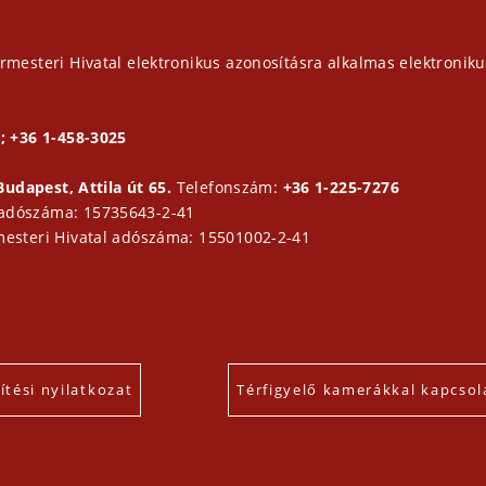
rmesteri Hivatal elektronikus azonosításra alkalmas elektroniku
; +36 1-458-3025
Budapest, Attila út 65.
Telefonszám:
+36 1-225-7276
 adószáma: 15735643-2-41
mesteri Hivatal adószáma: 15501002-2-41
tési nyilatkozat
Térfigyelő kamerákkal kapcsol