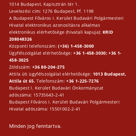
1014 Budapest, Kapisztrán tér 1.
Levelezési cím: 1276 Budapest, Pf. 1198
A Budapest Főváros I. Kerület Budavári Polgármesteri
Hivatal elektronikus azonosításra alkalmas
elektronikus elérhetősége (hivatali kapuja):
KRID
208048326
Központi telefonszám:
(+36) 1-458-3000
Ügyfélszolgálat elérhetősége:
+36 1-458-3030; +36 1-
458-3025
Zöldszám:
+36 80-204-275
Attila úti ügyfélszolgálat elérhetősége:
1013 Budapest,
Attila út 65.
Telefonszám:
+36 1-225-7276
Budapest I. Kerület Budavári Önkormányzat
adószáma: 15735643-2-41
Budapest Főváros I. Kerület Budavári Polgármesteri
Hivatal adószáma: 15501002-2-41
Minden jog fenntartva.