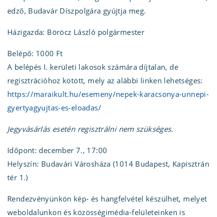
edző, Budavár Díszpolgára gyújtja meg.
Házigazda: Böröcz László polgármester
Belépő: 1000 Ft
A belépés I. kerületi lakosok számára díjtalan, de
regisztrációhoz kötött, mely az alábbi linken lehetséges:
https://maraikult.hu/esemeny/nepek-karacsonya-unnepi-
gyertyagyujtas-es-eloadas/
Jegyvásárlás esetén regisztrálni nem szükséges.
Időpont: december 7., 17:00
Helyszín: Budavári Városháza (1014 Budapest, Kapisztrán
tér 1.)
Rendezvényünkön kép- és hangfelvétel készülhet, melyet
weboldalunkon és közösségimédia-felületeinken is