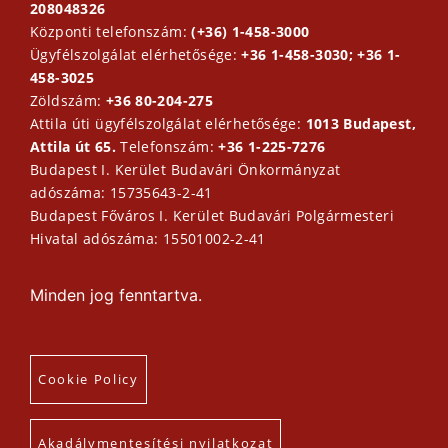
208048326
Központi telefonszám:
(+36) 1-458-3000
Ügyfélszolgálat elérhetősége:
+36 1-458-3030; +36 1-
458-3025
Zöldszám:
+36 80-204-275
Attila úti ügyfélszolgálat elérhetősége:
1013 Budapest,
Attila út 65.
Telefonszám:
+36 1-225-7276
Budapest I. Kerület Budavári Önkormányzat
adószáma: 15735643-2-41
Budapest Főváros I. Kerület Budavári Polgármesteri
Hivatal adószáma: 15501002-2-41
Minden jog fenntartva.
Cookie Policy
Akadálymentesítési nyilatkozat