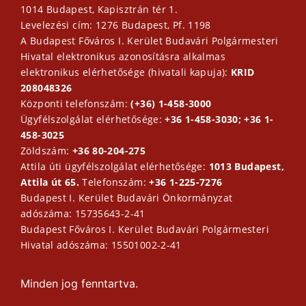
1014 Budapest, Kapisztrán tér 1.
Levelezési cím: 1276 Budapest, Pf. 1198
A Budapest Főváros I. Kerület Budavári Polgármesteri
Hivatal elektronikus azonosításra alkalmas
elektronikus elérhetősége (hivatali kapuja):
KRID
208048326
Központi telefonszám:
(+36) 1-458-3000
Ügyfélszolgálat elérhetősége:
+36 1-458-3030; +36 1-
458-3025
Zöldszám:
+36 80-204-275
Attila úti ügyfélszolgálat elérhetősége:
1013 Budapest,
Attila út 65.
Telefonszám:
+36 1-225-7276
Budapest I. Kerület Budavári Önkormányzat
adószáma: 15735643-2-41
Budapest Főváros I. Kerület Budavári Polgármesteri
Hivatal adószáma: 15501002-2-41
Minden jog fenntartva.