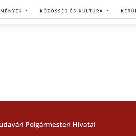
ZMÉNYEK
KÖZÖSSÉG ÉS KULTÚRA
KERÜ
udavári Polgármesteri Hivatal