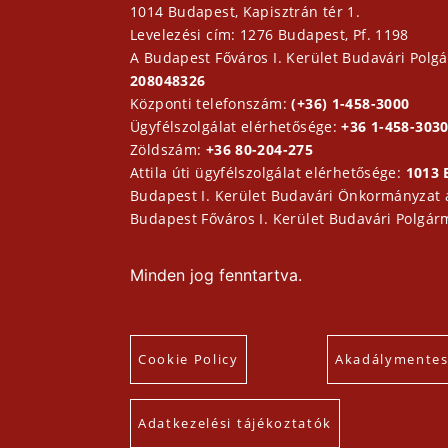
1014 Budapest, Kapisztrán tér 1.
Levelezési cím: 1276 Budapest, Pf. 1198
A Budapest Főváros I. Kerület Budavári Polgá
208048326
Központi telefonszám:
(+36) 1-458-3000
Ügyfélszolgálat elérhetősége:
+36 1-458-3030
Zöldszám:
+36 80-204-275
Attila úti ügyfélszolgálat elérhetősége:
1013 
Budapest I. Kerület Budavári Önkormányzat
Budapest Főváros I. Kerület Budavári Polgár
Minden jog fenntartva.
Cookie Policy
Akadálymentesí
Adatkezelési tájékoztatók