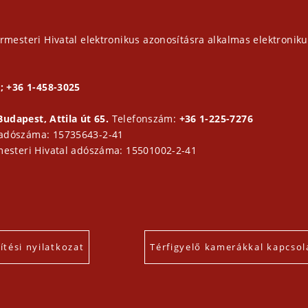
rmesteri Hivatal elektronikus azonosításra alkalmas elektroniku
; +36 1-458-3025
Budapest, Attila út 65.
Telefonszám:
+36 1-225-7276
 adószáma: 15735643-2-41
mesteri Hivatal adószáma: 15501002-2-41
tési nyilatkozat
Térfigyelő kamerákkal kapcsol