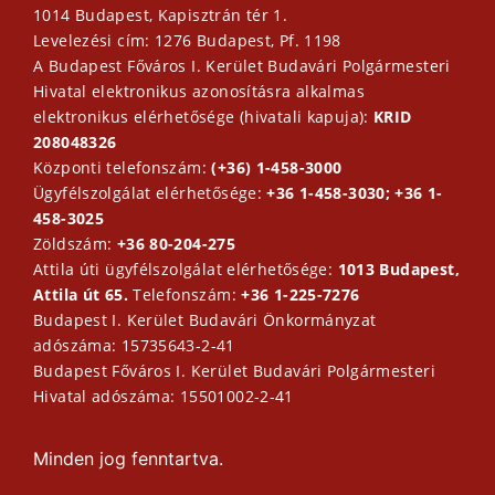
1014 Budapest, Kapisztrán tér 1.
Levelezési cím: 1276 Budapest, Pf. 1198
A Budapest Főváros I. Kerület Budavári Polgármesteri
Hivatal elektronikus azonosításra alkalmas
elektronikus elérhetősége (hivatali kapuja):
KRID
208048326
Központi telefonszám:
(+36) 1-458-3000
Ügyfélszolgálat elérhetősége:
+36 1-458-3030; +36 1-
458-3025
Zöldszám:
+36 80-204-275
Attila úti ügyfélszolgálat elérhetősége:
1013 Budapest,
Attila út 65.
Telefonszám:
+36 1-225-7276
Budapest I. Kerület Budavári Önkormányzat
adószáma: 15735643-2-41
Budapest Főváros I. Kerület Budavári Polgármesteri
Hivatal adószáma: 15501002-2-41
Minden jog fenntartva.