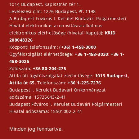
1014 Budapest, Kapisztrán tér 1.
Levelezési cím: 1276 Budapest, Pf. 1198
A Budapest Főváros I. Kerület Budavári Polgármesteri
Hivatal elektronikus azonosításra alkalmas
elektronikus elérhetősége (hivatali kapuja):
KRID
208048326
Központi telefonszám:
(+36) 1-458-3000
Ügyfélszolgálat elérhetősége:
+36 1-458-3030; +36 1-
458-3025
Zöldszám:
+36 80-204-275
Attila úti ügyfélszolgálat elérhetősége:
1013 Budapest,
Attila út 65.
Telefonszám:
+36 1-225-7276
Budapest I. Kerület Budavári Önkormányzat
adószáma: 15735643-2-41
Budapest Főváros I. Kerület Budavári Polgármesteri
Hivatal adószáma: 15501002-2-41
Minden jog fenntartva.