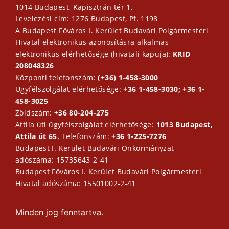
1014 Budapest, Kapisztrán tér 1.
Levelezési cím: 1276 Budapest, Pf. 1198
A Budapest Főváros I. Kerület Budavári Polgármesteri
Hivatal elektronikus azonosításra alkalmas
elektronikus elérhetősége (hivatali kapuja):
KRID
208048326
Központi telefonszám:
(+36) 1-458-3000
Ügyfélszolgálat elérhetősége:
+36 1-458-3030; +36 1-
458-3025
Zöldszám:
+36 80-204-275
Attila úti ügyfélszolgálat elérhetősége:
1013 Budapest,
Attila út 65.
Telefonszám:
+36 1-225-7276
Budapest I. Kerület Budavári Önkormányzat
adószáma: 15735643-2-41
Budapest Főváros I. Kerület Budavári Polgármesteri
Hivatal adószáma: 15501002-2-41
Minden jog fenntartva.