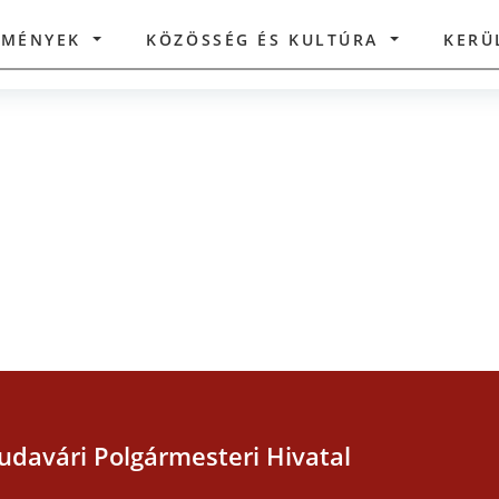
ZMÉNYEK
KÖZÖSSÉG ÉS KULTÚRA
KERÜ
udavári Polgármesteri Hivatal