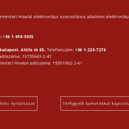
rmesteri Hivatal elektronikus azonosításra alkalmas elektroniku
; +36 1-458-3025
Budapest, Attila út 65.
Telefonszám:
+36 1-225-7276
 adószáma: 15735643-2-41
mesteri Hivatal adószáma: 15501002-2-41
tési nyilatkozat
Térfigyelő kamerákkal kapcsol