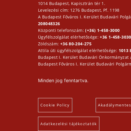
1014 Budapest, Kapisztrán tér 1.
Levelezési cím: 1276 Budapest, Pf. 1198
A Budapest Főváros I. Kerület Budavári Polgá
208048326
Központi telefonszám:
(+36) 1-458-3000
Ügyfélszolgálat elérhetősége:
+36 1-458-3030
Zöldszám:
+36 80-204-275
Attila úti ügyfélszolgálat elérhetősége:
1013 
Budapest I. Kerület Budavári Önkormányzat
Budapest Főváros I. Kerület Budavári Polgár
Minden jog fenntartva.
Cookie Policy
Akadálymentesí
Adatkezelési tájékoztatók