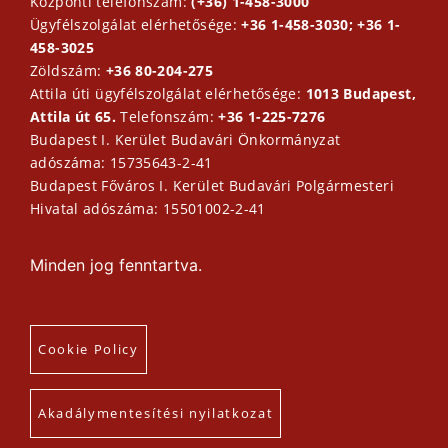
Központi telefonszám:
(+36) 1-458-3000
Ügyfélszolgálat elérhetősége:
+36 1-458-3030; +36 1-
458-3025
Zöldszám:
+36 80-204-275
Attila úti ügyfélszolgálat elérhetősége:
1013 Budapest,
Attila út 65.
Telefonszám:
+36 1-225-7276
Budapest I. Kerület Budavári Önkormányzat
adószáma: 15735643-2-41
Budapest Főváros I. Kerület Budavári Polgármesteri
Hivatal adószáma: 15501002-2-41
Minden jog fenntartva.
Cookie Policy
Akadálymentesítési nyilatkozat