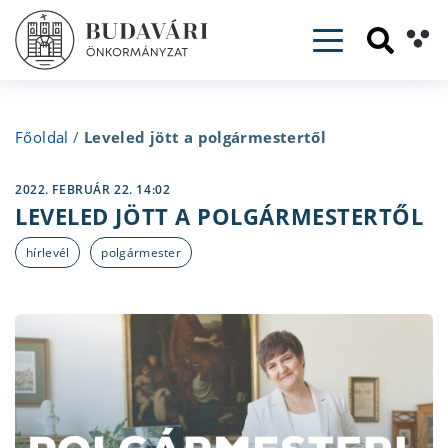
Toggle navig
Főoldal
/
Leveled jött a polgármestertől
2022. FEBRUÁR 22. 14:02
LEVELED JÖTT A POLGÁRMESTERTŐL
hírlevél
polgármester