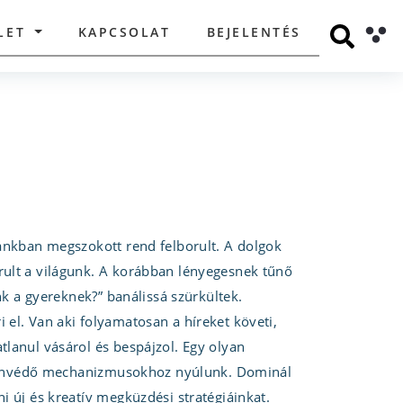
LET
KAPCSOLAT
BEJELENTÉS
ránkban megszokott rend felborult. A dolgok
rult a világunk. A korábban lényegesnek tűnő
nk a gyereknek?” banálissá szürkültek.
 el. Van aki folyamatosan a híreket követi,
lanul vásárol és bespájzol. Egy olyan
ált énvédő mechanizmusokhoz nyúlunk. Dominál
i új és kreatív megküzdési stratégiáinkat.