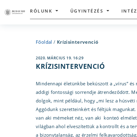
RÓLUNK
ÜGYINTÉZÉS
INTÉ
Főoldal
/
Krízisintervenció
2020. MÁRCIUS 19. 16:29
KRÍZISINTERVENCIÓ
Mindennapi életünkbe bekúszott a „vírus” és 
addigi fontossági sorrendje átrendeződött. M
dolgok, mint például, hogy „mi lesz a húsvéti 
Aggódunk szeretteinkért és féltjük magunkat.
van aki mémeket néz, van aki konteó elmélete
világban ahol elveszítettük a kontrollt és a
a bizonytalanság, az érzelmi felkavarodottság