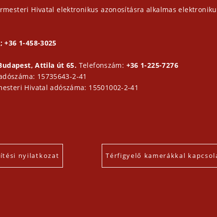
rmesteri Hivatal elektronikus azonosításra alkalmas elektroniku
; +36 1-458-3025
Budapest, Attila út 65.
Telefonszám:
+36 1-225-7276
 adószáma: 15735643-2-41
mesteri Hivatal adószáma: 15501002-2-41
tési nyilatkozat
Térfigyelő kamerákkal kapcsol