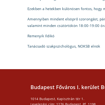
Ezekben a hetekben különösen fontos, hogy m
Amennyiben mindent elsöprő szorongást, páni
valamint minden csütörtökön 18:00-19:00 ór
Remenyik Ildikó
Tanácsadó szakpszichológus, NOKSB elnök
Budapest Főváros I. kerület B
1014 Budapest, Kapisztrán tér 1.
Levelezési cím: 1276 Budapest, Pf. 1198