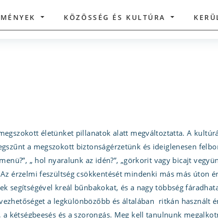
ZMÉNYEK
KÖZÖSSÉG ÉS KULTÚRA
KERÜ
megszokott életünket pillanatok alatt megváltoztatta. A kultú
egszűnt a megszokott biztonságérzetünk és ideiglenesen felbo
menü?”, „ hol nyaralunk az idén?”, „görkorit vagy bicajt vegyü
 Az érzelmi feszültség csökkentését mindenki más más úton éri
k segítségével kreál bűnbakokat, és a nagy többség fáradhatat
 tervezhetőséget a legkülönbözőbb és általában ritkán haszn
, a kétségbeesés és a szorongás. Meg kell tanulnunk megalkotn