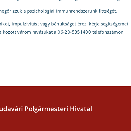
egőrizzük a pszichológiai immunrendszerünk fittségét.
kot, impulzivitást vagy bénultságot érez, kérje segítségeme
a között várom hívásukat a 06-20-5351400 telefonszámon.
udavári Polgármesteri Hivatal