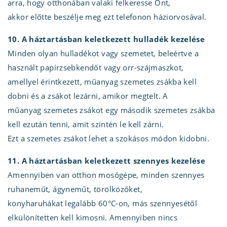
arra, hogy otthonában valaki felkeresse Önt,
akkor előtte beszélje meg ezt telefonon háziorvosával.
10. A háztartásban keletkezett hulladék kezelése
Minden olyan hulladékot vagy szemetet, beleértve a
használt papírzsebkendőt vagy orr-szájmaszkot,
amellyel érintkezett, műanyag szemetes zsákba kell
dobni és a zsákot lezárni, amikor megtelt. A
műanyag szemetes zsákot egy második szemetes zsákba
kell ezután tenni, amit szintén le kell zárni.
Ezt a szemetes zsákot lehet a szokásos módon kidobni.
11. A háztartásban keletkezett szennyes kezelése
Amennyiben van otthon mosógépe, minden szennyes
ruhaneműt, ágyneműt, törölközőket,
konyharuhákat legalább 60°C-on, más szennyesétől
elkülönítetten kell kimosni. Amennyiben nincs