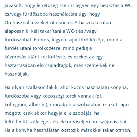
Javasolt, hogy lehetőség szerint legyen egy beosztás a WC
és/vagy fürdőszoba használatára úgy, hogy
Ön használja ezeket utolsónak. A használat után
alaposan ki kell takarítani a WC-t és /vagy
fürdőszobát. Fontos, legyen saját törölközője, mind a
fürdés utáni törölközésre, mind pedig a
kézmosás utáni kéztörlésre, és ezeket az egy
háztartásában élő családtagok, más személyek ne
használják.
Ha olyan szálláson lakik, ahol közös használatú konyha,
fürdőszoba vagy közösségi terek vannak (pl.
kollégium, albérlet), maradjon a szobájában csukott ajtó
mögött, csak akkor hagyja el a szobáját, ha
feltétlenül szükséges, és ekkor viseljen orr-szájmaszkot.
Ha a konyha használatán osztozik másokkal (akár otthon,