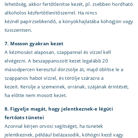
lehetőség, akkor fertőtlenítse kezét, pl. zsebben hordható
alkoholos kézfertőtlenítőszerrel. Ha nincs
kéznél papírzsebkendő, a könyökhajlatába köhögjön vagy
tüsszentsen.
7. Mosson gyakran kezet
A kézmosást alaposan, szappannal és vízzel kell
elvégezni. A beszappanozott kezet legalább 20
másodpercen keresztül dörzsölje át, majd öblítse le a
szappanos habot vízzel, és törölje szárazra a
kezeit. Kerülje a szemeinek, orrának, szájának érintését,
ha előtte nem mosott kezet.
8. Figyelje magát, hogy jelentkeznek-e légúti
fertőzés tünetei
Azonnal kérjen orvosi segítséget, ha tünetek
jelentkeznek, például belázasodik, köhögni kezd vagy