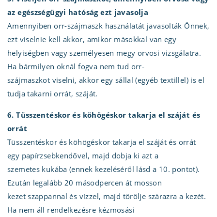
az egészségügyi hatóság ezt javasolja
Amennyiben orr-szájmaszk használatát javasolták Önnek,
ezt viselnie kell akkor, amikor másokkal van egy
helyiségben vagy személyesen megy orvosi vizsgálatra.
Ha bármilyen oknál fogva nem tud orr-
szájmaszkot viselni, akkor egy sállal (egyéb textillel) is el
tudja takarni orrát, száját.
6. Tüsszentéskor és köhögéskor takarja el száját és
orrát
Tüsszentéskor és köhögéskor takarja el száját és orrát
egy papírzsebkendővel, majd dobja ki azt a
szemetes kukába (ennek kezeléséről lásd a 10. pontot).
Ezután legalább 20 másodpercen át mosson
kezet szappannal és vízzel, majd törölje szárazra a kezét.
Ha nem áll rendelkezésre kézmosási