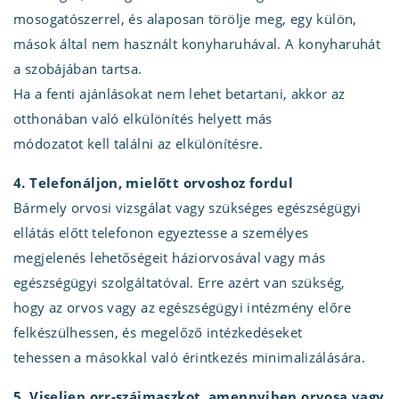
mosogatószerrel, és alaposan törölje meg, egy külön,
mások által nem használt konyharuhával. A konyharuhát
a szobájában tartsa.
Ha a fenti ajánlásokat nem lehet betartani, akkor az
otthonában való elkülönítés helyett más
módozatot kell találni az elkülönítésre.
4. Telefonáljon, mielőtt orvoshoz fordul
Bármely orvosi vizsgálat vagy szükséges egészségügyi
ellátás előtt telefonon egyeztesse a személyes
megjelenés lehetőségeit háziorvosával vagy más
egészségügyi szolgáltatóval. Erre azért van szükség,
hogy az orvos vagy az egészségügyi intézmény előre
felkészülhessen, és megelőző intézkedéseket
tehessen a másokkal való érintkezés minimalizálására.
5. Viseljen orr-szájmaszkot, amennyiben orvosa vagy