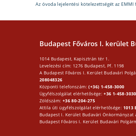
Az óvoda lejelentési kötelezettségét az EMMI 
Budapest Főváros I. kerület B
1014 Budapest, Kapisztrán tér 1.
Levelezési cím: 1276 Budapest, Pf. 1198
A Budapest Főváros I. Kerület Budavári Polgá
208048326
Központi telefonszám:
(+36) 1-458-3000
Ügyfélszolgálat elérhetősége:
+36 1-458-3030
Zöldszám:
+36 80-204-275
Attila úti ügyfélszolgálat elérhetősége:
1013 
Budapest I. Kerület Budavári Önkormányzat
Budapest Főváros I. Kerület Budavári Polgár