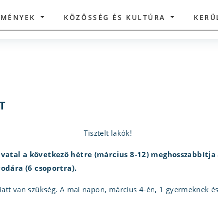
ZMÉNYEK
KÖZÖSSÉG ÉS KULTÚRA
KERÜ
T
Tisztelt lakók!
ivatal a következő hétre (március 8-12) meghosszabbítja 
vodára (6 csoportra).
tt van szükség. A mai napon, március 4-én, 1 gyermeknek és 3