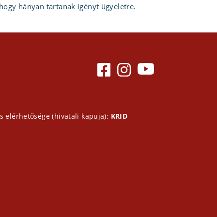
 hogy hányan tartanak igényt ügyeletre.
s elérhetősége (hivatali kapuja):
KRID