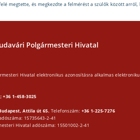
felé megtette, és megkezdte a felmérést a szülők között arról,
udavári Polgármesteri Hivatal
rmesteri Hivatal elektronikus azonosításra alkalmas elektroniku
; +36 1-458-3025
Budapest, Attila út 65.
Telefonszám:
+36 1-225-7276
 adószáma: 15735643-2-41
mesteri Hivatal adószáma: 15501002-2-41