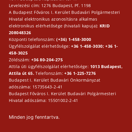
Levelezési cím: 1276 Budapest, Pf. 1198
A Budapest Főváros I. Kerület Budavári Polgármesteri
Hivatal elektronikus azonosításra alkalmas
elektronikus elérhetősége (hivatali kapuja):
KRID
208048326
Központi telefonszám:
(+36) 1-458-3000
Ügyfélszolgálat elérhetősége:
+36 1-458-3030; +36 1-
458-3025
Zöldszám:
+36 80-204-275
Attila úti ügyfélszolgálat elérhetősége:
1013 Budapest,
Attila út 65.
Telefonszám:
+36 1-225-7276
Budapest I. Kerület Budavári Önkormányzat
adószáma: 15735643-2-41
Budapest Főváros I. Kerület Budavári Polgármesteri
Hivatal adószáma: 15501002-2-41
Minden jog fenntartva.