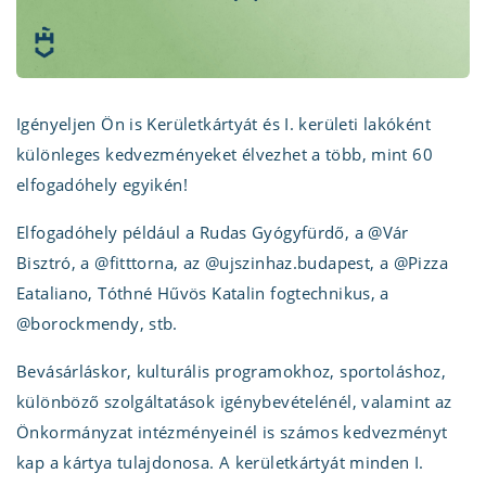
Igényeljen Ön is Kerületkártyát és I. kerületi lakóként
különleges kedvezményeket élvezhet a több, mint 60
elfogadóhely egyikén!
Elfogadóhely például a Rudas Gyógyfürdő, a @Vár
Bisztró, a @fitttorna, az @ujszinhaz.budapest, a @Pizza
Eataliano, Tóthné Hűvös Katalin fogtechnikus, a
@borockmendy, stb.
Bevásárláskor, kulturális programokhoz, sportoláshoz,
különböző szolgáltatások igénybevételénél, valamint az
Önkormányzat intézményeinél is számos kedvezményt
kap a kártya tulajdonosa. A kerületkártyát minden I.