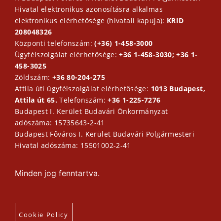
Hivatal elektronikus azonosításra alkalmas
elektronikus elérhetősége (hivatali kapuja):
KRID
208048326
Központi telefonszám:
(+36) 1-458-3000
Ügyfélszolgálat elérhetősége:
+36 1-458-3030; +36 1-
458-3025
Zöldszám:
+36 80-204-275
Attila úti ügyfélszolgálat elérhetősége:
1013 Budapest,
Attila út 65.
Telefonszám:
+36 1-225-7276
Budapest I. Kerület Budavári Önkormányzat
adószáma: 15735643-2-41
Budapest Főváros I. Kerület Budavári Polgármesteri
Hivatal adószáma: 15501002-2-41
Minden jog fenntartva.
Cookie Policy