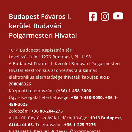
Budapest Főváros I.
kerület Budavári
Polgármesteri Hivatal
1014 Budapest, Kapisztrán tér 1.
Levelezési cím: 1276 Budapest, Pf. 1198
A Budapest Főváros I. Kerület Budavári Polgármesteri
Hivatal elektronikus azonosításra alkalmas
elektronikus elérhetősége (hivatali kapuja):
KRID
208048326
Központi telefonszám:
(+36) 1-458-3000
Ügyfélszolgálat elérhetősége:
+36 1-458-3030; +36 1-
458-3025
Zöldszám:
+36 80-204-275
Attila úti ügyfélszolgálat elérhetősége:
1013 Budapest,
Attila út 65.
Telefonszám:
+36 1-225-7276
Budapest I. Kerület Budavári Önkormányzat