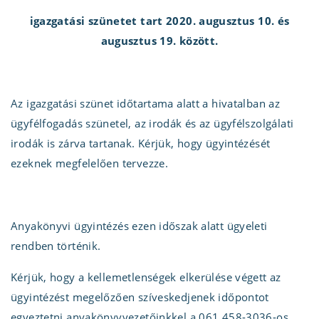
igazgatási szünetet tart 2020. augusztus 10. és
augusztus 19. között.
Az igazgatási szünet időtartama alatt a hivatalban az
ügyfélfogadás szünetel, az irodák és az ügyfélszolgálati
irodák is zárva tartanak. Kérjük, hogy ügyintézését
ezeknek megfelelően tervezze.
Anyakönyvi ügyintézés ezen időszak alatt ügyeleti
rendben történik.
Kérjük, hogy a kellemetlenségek elkerülése végett az
ügyintézést megelőzően szíveskedjenek időpontot
egyeztetni anyakönyvvezetőinkkel a 061 458-3036-os,