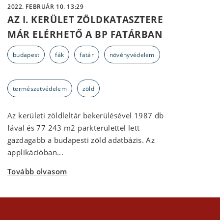
2022. FEBRUÁR 10. 13:29
AZ I. KERÜLET ZÖLDKATASZTERE
MÁR ELÉRHETŐ A BP FATÁRBAN
budapest
fák
fatár
növényvédelem
természetvédelem
zöld
Az kerületi zöldleltár bekerülésével 1987 db
fával és 77 243 m2 parkterülettel lett
gazdagabb a budapesti zöld adatbázis. Az
applikációban...
Tovább olvasom