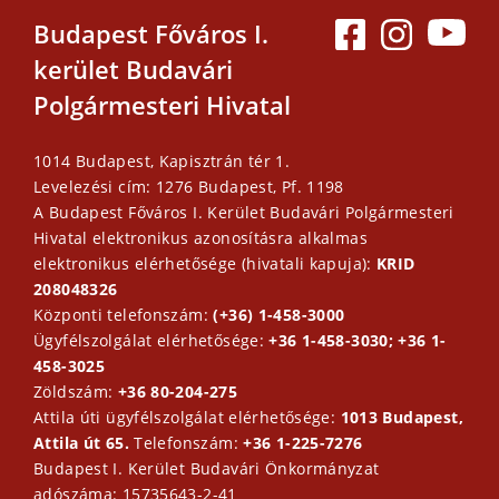
Budapest Főváros I.
kerület Budavári
Polgármesteri Hivatal
1014 Budapest, Kapisztrán tér 1.
Levelezési cím: 1276 Budapest, Pf. 1198
A Budapest Főváros I. Kerület Budavári Polgármesteri
Hivatal elektronikus azonosításra alkalmas
elektronikus elérhetősége (hivatali kapuja):
KRID
208048326
Központi telefonszám:
(+36) 1-458-3000
Ügyfélszolgálat elérhetősége:
+36 1-458-3030; +36 1-
458-3025
Zöldszám:
+36 80-204-275
Attila úti ügyfélszolgálat elérhetősége:
1013 Budapest,
Attila út 65.
Telefonszám:
+36 1-225-7276
Budapest I. Kerület Budavári Önkormányzat
adószáma: 15735643-2-41