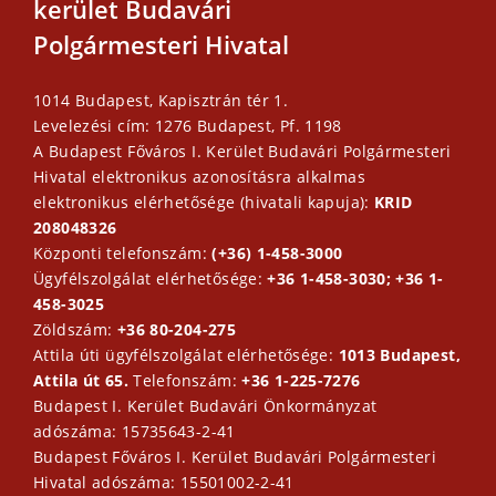
kerület Budavári
Polgármesteri Hivatal
1014 Budapest, Kapisztrán tér 1.
Levelezési cím: 1276 Budapest, Pf. 1198
A Budapest Főváros I. Kerület Budavári Polgármesteri
Hivatal elektronikus azonosításra alkalmas
elektronikus elérhetősége (hivatali kapuja):
KRID
208048326
Központi telefonszám:
(+36) 1-458-3000
Ügyfélszolgálat elérhetősége:
+36 1-458-3030; +36 1-
458-3025
Zöldszám:
+36 80-204-275
Attila úti ügyfélszolgálat elérhetősége:
1013 Budapest,
Attila út 65.
Telefonszám:
+36 1-225-7276
Budapest I. Kerület Budavári Önkormányzat
adószáma: 15735643-2-41
Budapest Főváros I. Kerület Budavári Polgármesteri
Hivatal adószáma: 15501002-2-41