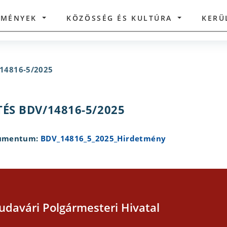
ZMÉNYEK
KÖZÖSSÉG ÉS KULTÚRA
KERÜ
/14816-5/2025
ÉS BDV/14816-5/2025
okumentum:
BDV_14816_5_2025_Hirdetmény
udavári Polgármesteri Hivatal