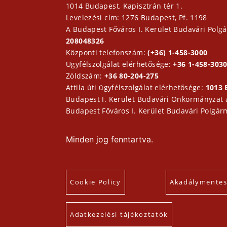
1014 Budapest, Kapisztrán tér 1.
Levelezési cím: 1276 Budapest, Pf. 1198
A Budapest Főváros I. Kerület Budavári Polgá
208048326
Központi telefonszám:
(+36) 1-458-3000
Ügyfélszolgálat elérhetősége:
+36 1-458-3030
Zöldszám:
+36 80-204-275
Attila úti ügyfélszolgálat elérhetősége:
1013 
Budapest I. Kerület Budavári Önkormányzat
Budapest Főváros I. Kerület Budavári Polgár
Minden jog fenntartva.
Cookie Policy
Akadálymentesí
Adatkezelési tájékoztatók