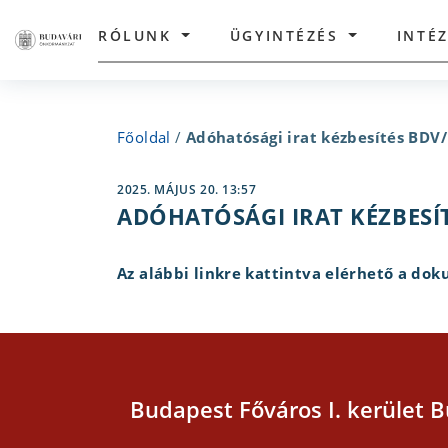
RÓLUNK
ÜGYINTÉZÉS
INTÉ
Főoldal
/
Adóhatósági irat kézbesítés BDV
2025. MÁJUS 20. 13:57
ADÓHATÓSÁGI IRAT KÉZBESÍT
Az alábbi linkre kattintva elérhető a d
Budapest Főváros I. kerület B