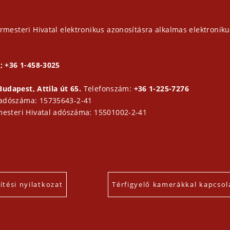
rmesteri Hivatal elektronikus azonosításra alkalmas elektroniku
; +36 1-458-3025
Budapest, Attila út 65.
Telefonszám:
+36 1-225-7276
 adószáma: 15735643-2-41
mesteri Hivatal adószáma: 15501002-2-41
tési nyilatkozat
Térfigyelő kamerákkal kapcsol