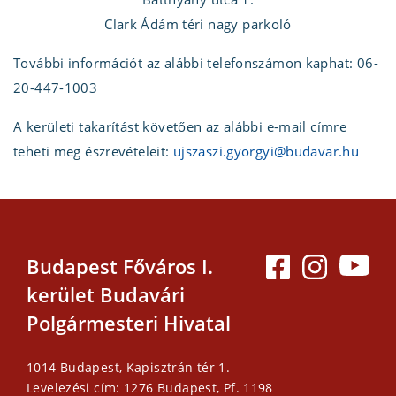
Clark Ádám téri nagy parkoló
További információt az alábbi telefonszámon kaphat: 06-
20-447-1003
A kerületi takarítást követően az alábbi e-mail címre
teheti meg észrevételeit:
ujszaszi.gyorgyi@budavar.hu
Budapest Főváros I.
kerület Budavári
Polgármesteri Hivatal
1014 Budapest, Kapisztrán tér 1.
Levelezési cím: 1276 Budapest, Pf. 1198