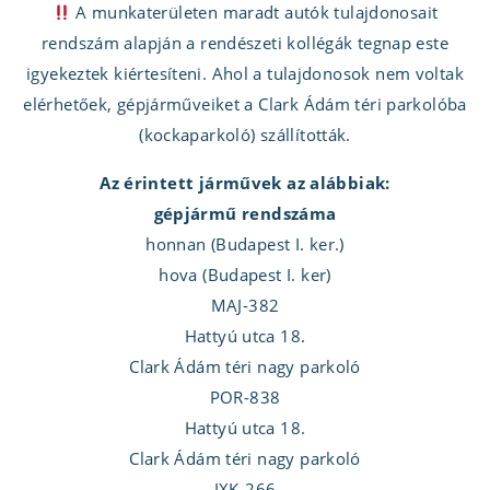
A munkaterületen maradt autók tulajdonosait
rendszám alapján a rendészeti kollégák tegnap este
igyekeztek kiértesíteni. Ahol a tulajdonosok nem voltak
elérhetőek, gépjárműveiket a Clark Ádám téri parkolóba
(kockaparkoló) szállították.
Az érintett járművek az alábbiak:
gépjármű rendszáma
honnan (Budapest I. ker.)
hova (Budapest I. ker)
MAJ-382
Hattyú utca 18.
Clark Ádám téri nagy parkoló
POR-838
Hattyú utca 18.
Clark Ádám téri nagy parkoló
IXK-266