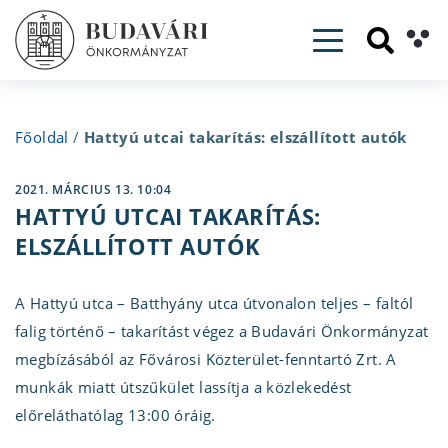
Toggle navig
Főoldal
/
Hattyú utcai takarítás: elszállított autók
2021. MÁRCIUS 13. 10:04
HATTYÚ UTCAI TAKARÍTÁS:
ELSZÁLLÍTOTT AUTÓK
A Hattyú utca – Batthyány utca útvonalon teljes – faltól
falig történő – takarítást végez a Budavári Önkormányzat
megbízásából az Fővárosi Közterület-fenntartó Zrt. A
munkák miatt útszűkület lassítja a közlekedést
előreláthatólag 13:00 óráig.