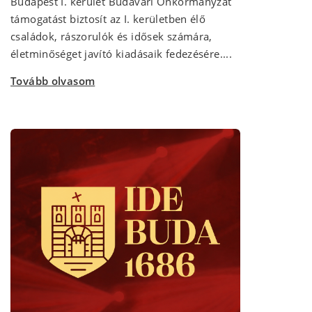
Budapest I. kerület Budavári Önkormányzat
támogatást biztosít az I. kerületben élő
családok, rászorulók és idősek számára,
életminőséget javító kiadásaik fedezésére....
Tovább olvasom