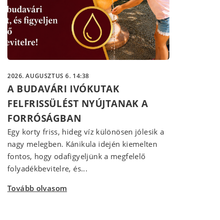
2026. AUGUSZTUS 6. 14:38
A BUDAVÁRI IVÓKUTAK
FELFRISSÜLÉST NYÚJTANAK A
FORRÓSÁGBAN
Egy korty friss, hideg víz különösen jólesik a
nagy melegben. Kánikula idején kiemelten
fontos, hogy odafigyeljünk a megfelelő
folyadékbevitelre, és...
Tovább olvasom