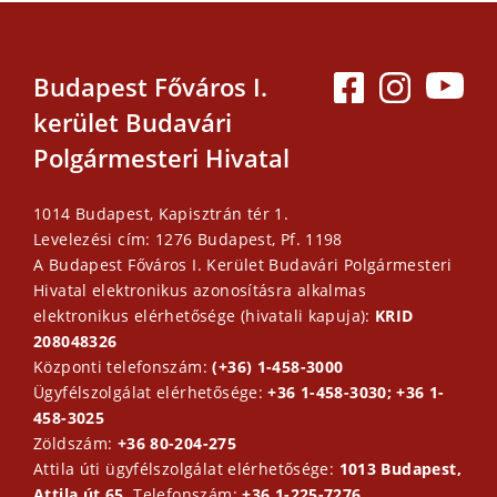
Budapest Főváros I.
kerület Budavári
Polgármesteri Hivatal
1014 Budapest, Kapisztrán tér 1.
Levelezési cím: 1276 Budapest, Pf. 1198
A Budapest Főváros I. Kerület Budavári Polgármesteri
Hivatal elektronikus azonosításra alkalmas
elektronikus elérhetősége (hivatali kapuja):
KRID
208048326
Központi telefonszám:
(+36) 1-458-3000
Ügyfélszolgálat elérhetősége:
+36 1-458-3030; +36 1-
458-3025
Zöldszám:
+36 80-204-275
Attila úti ügyfélszolgálat elérhetősége:
1013 Budapest,
Attila út 65.
Telefonszám:
+36 1-225-7276