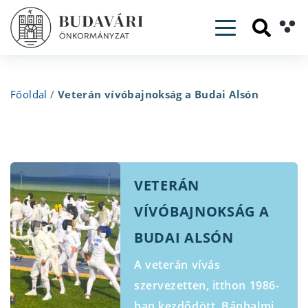
Toggle navig
Főoldal
/
Veterán vívóbajnokság a Budai Alsón
VETERÁN
VÍVÓBAJNOKSÁG A
BUDAI ALSÓN
A veterán vívás
szervezetten, itthon 1986-
ban kezdődött. Bánhalmi