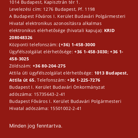
1014 Budapest, Kapisztrán tér 1.
Levelezési cím: 1276 Budapest, Pf. 1198
A Budapest Főváros I. Kerület Budavári Polgármesteri
Hivatal elektronikus azonosításra alkalmas
elektronikus elérhetősége (hivatali kapuja):
KRID
208048326
Központi telefonszám:
(+36) 1-458-3000
Ügyfélszolgálat elérhetősége:
+36 1-458-3030; +36 1-
458-3025
Zöldszám:
+36 80-204-275
Attila úti ügyfélszolgálat elérhetősége:
1013 Budapest,
Attila út 65.
Telefonszám:
+36 1-225-7276
Budapest I. Kerület Budavári Önkormányzat
adószáma: 15735643-2-41
Budapest Főváros I. Kerület Budavári Polgármesteri
Hivatal adószáma: 15501002-2-41
Minden jog fenntartva.