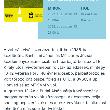
János és Mészáros József
MIKOR
HOL
kezdeményezésére, csak
2022. augusztus 13.
Budai Alsó
15:00-tól
Rakpart
férfi párbajtőrben, az UTE
2022. augusztus 13.
Király utcai vívótermében
21:00-ig
folytak az edzések,
mintegy 10-12 veterán
A veterán vívás szervezetten, itthon 1986-ban
korú, 40 évnél idősebb,
kezdődött. Bánhalmi János és Mészáros József
párbajtőröző és volt
kezdeményezésére, csak férfi párbajtőrben, az UTE
tőröző jött össze, főleg az
Király utcai vívótermében folytak az edzések, mintegy
UTE, a BVSC, a Bp. Honvéd
10-12 veterán korú, 40 évnél idősebb, párbajtőröző és
volt tőröző jött össze, főleg az UTE, a BVSC, a Bp.
és az MTK-VM vívói.
Honvéd és az MTK-VM vívói.
Augusztus 13-Án a Budai
Augusztus 13-Án a Budai Alsón várja közönségét a
Alsón várja […]
magyar veterán vívók közössége. Az esemény célja a
sportág népszerűsítése és a résztvevőknek találkozási
lehetőség más sportkedvelőkkel.