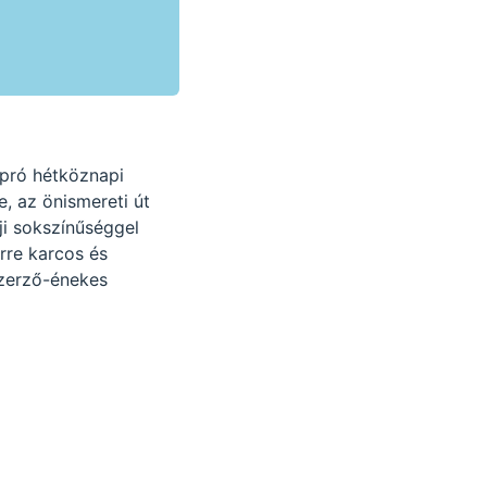
apró hétköznapi
e, az önismereti út
ji sokszínűséggel
rre karcos és
lszerző-énekes