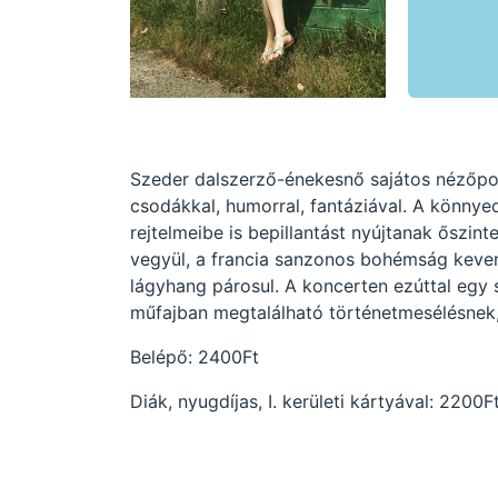
Szeder dalszerző-énekesnő sajátos nézőpo
csodákkal, humorral, fantáziával. A könnyed
rejtelmeibe is bepillantást nyújtanak őszin
vegyül, a francia sanzonos bohémság kever
lágyhang párosul. A koncerten ezúttal egy s
műfajban megtalálható történetmesélésnek
Belépő: 2400Ft
Diák, nyugdíjas, I. kerületi kártyával: 2200F