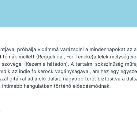
ntjával próbálja vidámmá varázsolni a mindennapokat az 
 témák mellett (Reggeli dal, Feri feneke)a lélek mélységeib
te szövegei (Kezem a hátadon). A tartalmi sokszínűség műfa
edik az indie folkerock vagányságával, amihez egy egysze
zál gitárral adja elő dalait, nagyobb teret biztosítva a da
, intimebb hangulatban történő előadásmódnak.
t