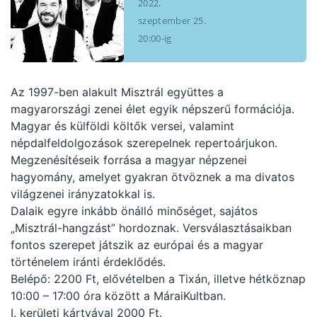
2022.
szeptember 25.
20:00-ig
Az 1997-ben alakult Misztrál együttes a
magyarországi zenei élet egyik népszerű formációja.
Magyar és külföldi költők versei, valamint
népdalfeldolgozások szerepelnek repertoárjukon.
Megzenésítéseik forrása a magyar népzenei
hagyomány, amelyet gyakran ötvöznek a ma divatos
világzenei irányzatokkal is.
Dalaik egyre inkább önálló minőséget, sajátos
„Misztrál-hangzást” hordoznak. Versválasztásaikban
fontos szerepet játszik az európai és a magyar
történelem iránti érdeklődés.
Belépő: 2200 Ft, elővételben a Tixán, illetve hétköznap
10:00 – 17:00 óra között a MáraiKultban.
I. kerületi kártyával 2000 Ft.