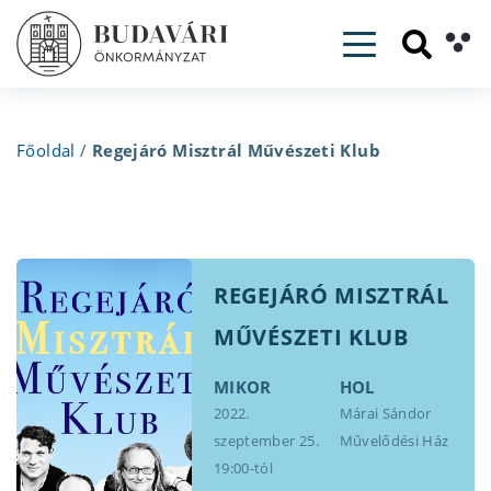
Toggle navig
Főoldal
/
Regejáró Misztrál Művészeti Klub
REGEJÁRÓ MISZTRÁL
MŰVÉSZETI KLUB
MIKOR
HOL
2022.
Márai Sándor
szeptember 25.
Művelődési Ház
19:00-tól