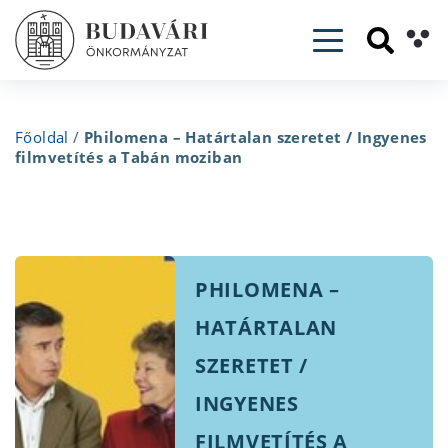
Toggle navig
Főoldal
/
Philomena – Határtalan szeretet / Ingyenes
filmvetítés a Tabán moziban
PHILOMENA –
HATÁRTALAN
SZERETET /
INGYENES
FILMVETÍTÉS A