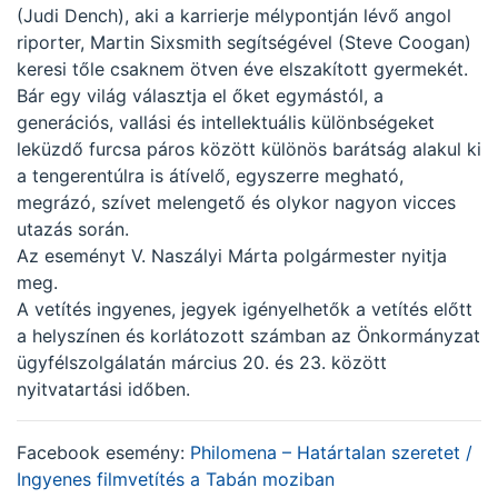
(Judi Dench), aki a karrierje mélypontján lévő angol
riporter, Martin Sixsmith segítségével (Steve Coogan)
keresi tőle csaknem ötven éve elszakított gyermekét.
Bár egy világ választja el őket egymástól, a
generációs, vallási és intellektuális különbségeket
leküzdő furcsa páros között különös barátság alakul ki
a tengerentúlra is átívelő, egyszerre megható,
megrázó, szívet melengető és olykor nagyon vicces
utazás során.
Az eseményt V. Naszályi Márta polgármester nyitja
meg.
A vetítés ingyenes, jegyek igényelhetők a vetítés előtt
a helyszínen és korlátozott számban az Önkormányzat
ügyfélszolgálatán március 20. és 23. között
nyitvatartási időben.
Facebook esemény:
Philomena – Határtalan szeretet /
Ingyenes filmvetítés a Tabán moziban