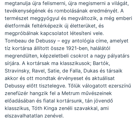
megtanulja újra felismerni, újra megismerni a világát,
tevékenységének és rombolásának eredményét. A
természet meggyógyul és megváltozik, a még emberi
életformák feltérképezik új életterüket, és
megpróbálnak kapcsolatot létesíteni vele.
Tombeau de Debussy – egy antológia címe, amelyet
tíz kortársa állított össze 1921-ben, halálától
megrendülten, képzeletbeli csokrot a nagy pályatárs
sírjára. A kortársak ma klasszikusok; Bartók,
Stravinsky, Ravel, Satie, de Falla, Dukas és társaik
akkor és ott mondtak érvényeset és aktuálisat
Debussy előtt tisztelegve. Tőlük válogatott ezerszínű
zenefüzér hangzik fel a Metrum művészeinek
előadásában és fiatal kortársunk, tán jövendő
klasszikus, Tóth Kinga zenéli szavakkal, ami
elszavalhatatlan zenével.