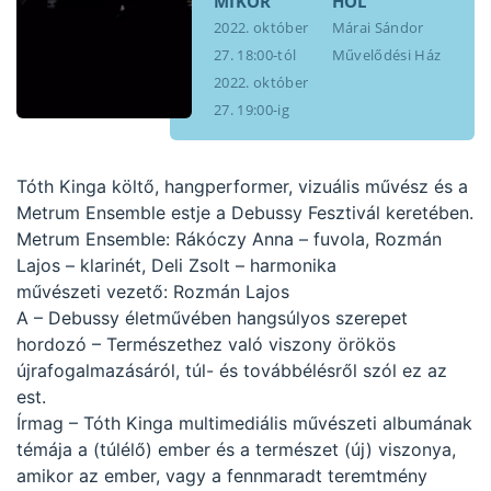
MIKOR
HOL
2022. október
Márai Sándor
27. 18:00-tól
Művelődési Ház
2022. október
27. 19:00-ig
Tóth Kinga költő, hangperformer, vizuális művész és a
Metrum Ensemble estje a Debussy Fesztivál keretében.
Metrum Ensemble: Rákóczy Anna – fuvola, Rozmán
Lajos – klarinét, Deli Zsolt – harmonika
művészeti vezető: Rozmán Lajos
A – Debussy életművében hangsúlyos szerepet
hordozó – Természethez való viszony örökös
újrafogalmazásáról, túl- és továbbélésről szól ez az
est.
Írmag – Tóth Kinga multimediális művészeti albumának
témája a (túlélő) ember és a természet (új) viszonya,
amikor az ember, vagy a fennmaradt teremtmény