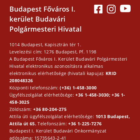
Budapest Főváros I.
kerület Budavári
Polgármesteri Hivatal
1014 Budapest, Kapisztrán tér 1.
Levelezési cím: 1276 Budapest, Pf. 1198
A Budapest Főváros I. Kerület Budavári Polgármesteri
Hivatal elektronikus azonosításra alkalmas
elektronikus elérhetősége (hivatali kapuja):
KRID
208048326
Központi telefonszám:
(+36) 1-458-3000
Ügyfélszolgálat elérhetősége:
+36 1-458-3030; +36 1-
458-3025
Zöldszám:
+36 80-204-275
Attila úti ügyfélszolgálat elérhetősége:
1013 Budapest,
Attila út 65.
Telefonszám:
+36 1-225-7276
Budapest I. Kerület Budavári Önkormányzat
adószáma: 15735643-2-41