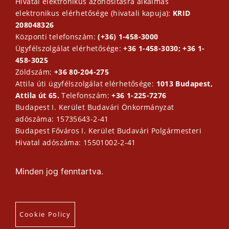
Hivatal elektronikus azonosításra alkalmas
elektronikus elérhetősége (hivatali kapuja):
KRID
208048326
Központi telefonszám:
(+36) 1-458-3000
Ügyfélszolgálat elérhetősége:
+36 1-458-3030; +36 1-
458-3025
Zöldszám:
+36 80-204-275
Attila úti ügyfélszolgálat elérhetősége:
1013 Budapest,
Attila út 65.
Telefonszám:
+36 1-225-7276
Budapest I. Kerület Budavári Önkormányzat
adószáma: 15735643-2-41
Budapest Főváros I. Kerület Budavári Polgármesteri
Hivatal adószáma: 15501002-2-41
Minden jog fenntartva.
Cookie Policy