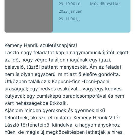
29. 10:00-tól
Művelődési Ház
2023. január
29. 11:00-ig
Kemény Henrik születésnapjára!
László nagy feladatot kap a nagymamucikájától: eljött
az idő, hogy végre találjon magának egy igazi,
belevaló, tűzről pattant menyecskét. Ám ez feladat
nem is olyan egyszerű, mint azt ő elsőre gondolta.
Útközben találkozik Kapucni-ficni-fecni-pacni
urasággal; egy nedves csukával… vagy egy kedves
kutyával; egy cumisképű paradicsompofával és nem
várt nehézségekbe ütközik.
Ajánlom minden gyereknek és gyermeklelkű
felnőttnek, aki szeret mulatni. Kemény Henrik Vitéz
László történeteiből kiindulva, a hagyományokhoz
hűen, de mégis új megközelítésben láthatják a híres,