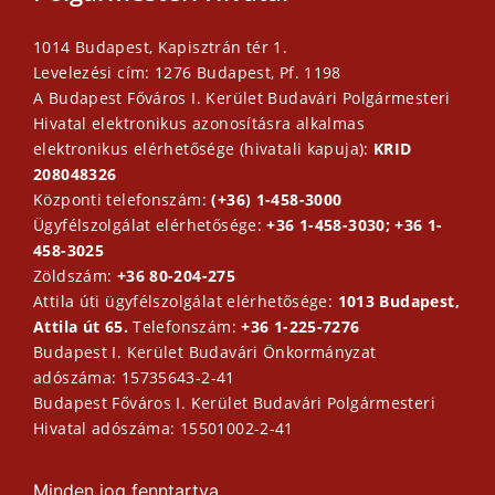
1014 Budapest, Kapisztrán tér 1.
Levelezési cím: 1276 Budapest, Pf. 1198
A Budapest Főváros I. Kerület Budavári Polgármesteri
Hivatal elektronikus azonosításra alkalmas
elektronikus elérhetősége (hivatali kapuja):
KRID
208048326
Központi telefonszám:
(+36) 1-458-3000
Ügyfélszolgálat elérhetősége:
+36 1-458-3030; +36 1-
458-3025
Zöldszám:
+36 80-204-275
Attila úti ügyfélszolgálat elérhetősége:
1013 Budapest,
Attila út 65.
Telefonszám:
+36 1-225-7276
Budapest I. Kerület Budavári Önkormányzat
adószáma: 15735643-2-41
Budapest Főváros I. Kerület Budavári Polgármesteri
Hivatal adószáma: 15501002-2-41
Minden jog fenntartva.