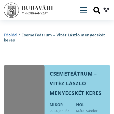
Toggle navig
Főoldal
/
CsemeTeátrum – Vitéz László menyecskét
keres
CSEMETEÁTRUM –
VITÉZ LÁSZLÓ
MENYECSKÉT KERES
MIKOR
HOL
2023. január
Márai Sándor