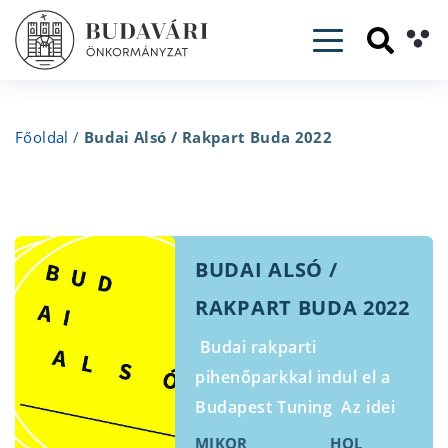
Toggle navig
Főoldal
/
Budai Alsó / Rakpart Buda 2022
BUDAI ALSÓ /
RAKPART BUDA 2022
Budai rakparti
pihenőparkkal indul el a
Budapest Tuning Az idei
év kivételes alkalom, mivel
MIKOR
HOL