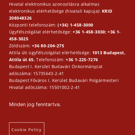
Hivatal elektronikus azonosításra alkalmas
elektronikus elérhetősége (hivatali kapuja):
KRID
208048326
Központi telefonszám:
(+36) 1-458-3000
Ügyfélszolgálat elérhetősége:
+36 1-458-3030; +36 1-
458-3025
Zöldszám:
+36 80-204-275
Attila úti ügyfélszolgálat elérhetősége:
1013 Budapest,
Attila út 65.
Telefonszám:
+36 1-225-7276
Budapest I. Kerület Budavári Önkormányzat
adószáma: 15735643-2-41
Budapest Főváros I. Kerület Budavári Polgármesteri
Hivatal adószáma: 15501002-2-41
Minden jog fenntartva.
Cookie Policy