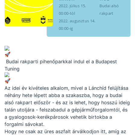
a Lánchíd felújítása
2022. július 15.
Budai alsó
00:00-tól
rakpart
néhány hete lépett abba a
2022. augusztus 14.
szakaszba, hogy a budai
00:00-ig
alsó rakpart először – és
az is lehet, hogy hosszú
ideig talán utoljára –
felszabadul a
Budai rakparti pihenőparkkal indul el a Budapest
Tuning
gépjárműforgalomtól, és a
gyalogosok-kerékpárosok
vehetik birtokba a
Az idei év kivételes alkalom, mivel a Lánchíd felújítása
néhány hete lépett abba a szakaszba, hogy a budai
forgalmi sávokat. Hogy ne
alsó rakpart először - és az is lehet, hogy hosszú ideig
csak az […]
talán utoljára - felszabadul a gépjárműforgalomtól, és
a gyalogosok-kerékpárosok vehetik birtokba a
forgalmi sávokat.
Hogy ne csak az üres aszfalt árválkodjon itt, amíg az