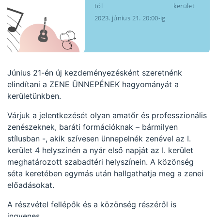
tól
kerület
2023. június 21. 20:00-ig
Június 21-én új kezdeményezésként szeretnénk
elindítani a ZENE ÜNNEPÉNEK hagyományát a
kerületünkben.
Várjuk a jelentkezését olyan amatőr és professzionális
zenészeknek, baráti formációknak – bármilyen
stílusban -, akik szívesen ünnepelnék zenével az I.
kerület 4 helyszínén a nyár első napját az I. kerület
meghatározott szabadtéri helyszínein. A közönség
séta keretében egymás után hallgathatja meg a zenei
előadásokat.
A részvétel fellépők és a közönség részéről is
ingyenes.