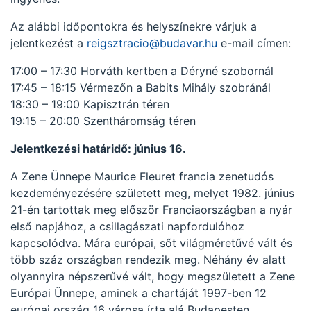
Az alábbi időpontokra és helyszínekre várjuk a
jelentkezést a
reigsztracio@budavar.hu
e-mail címen:
17:00 – 17:30 Horváth kertben a Déryné szobornál
17:45 – 18:15 Vérmezőn a Babits Mihály szobránál
18:30 – 19:00 Kapisztrán téren
19:15 – 20:00 Szentháromság téren
Jelentkezési határidő: június 16.
A Zene Ünnepe Maurice Fleuret francia zenetudós
kezdeményezésére született meg, melyet 1982. június
21-én tartottak meg először Franciaországban a nyár
első napjához, a csillagászati napfordulóhoz
kapcsolódva. Mára európai, sőt világméretűvé vált és
több száz országban rendezik meg. Néhány év alatt
olyannyira népszerűvé vált, hogy megszületett a Zene
Európai Ünnepe, aminek a chartáját 1997-ben 12
európai ország 16 városa írta alá Budapesten.